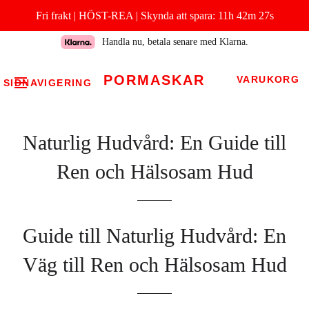
Fri frakt | HÖST-REA |
Skynda att spara:
11h 42m 27s
Handla nu, betala senare med Klarna.
PORMASKAR
VARUKORG
SIDNAVIGERING
Naturlig Hudvård: En Guide till
Ren och Hälsosam Hud
Guide till Naturlig Hudvård: En
Väg till Ren och Hälsosam Hud