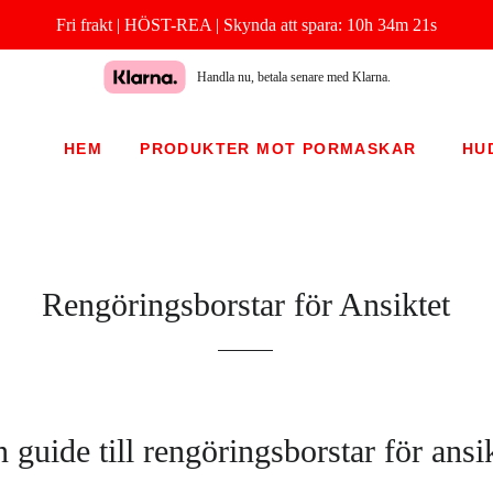
Fri frakt | HÖST-REA |
Skynda att spara:
10h 34m 20s
Handla nu, betala senare med Klarna.
HEM
PRODUKTER MOT PORMASKAR
HU
Rengöringsborstar för Ansiktet
 guide till rengöringsborstar för ansi