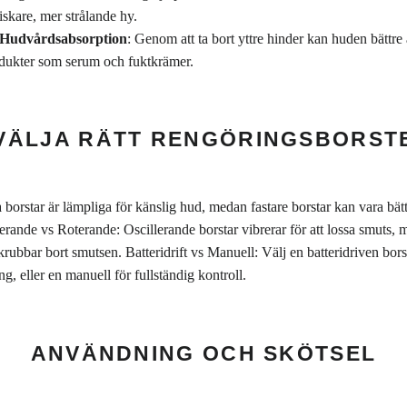
iskare, mer strålande hy.
 Hudvårdsabsorption
: Genom att ta bort yttre hinder kan huden bättre
dukter som serum och fuktkrämer.
VÄLJA RÄTT RENGÖRINGSBORST
borstar är lämpliga för känslig hud, medan fastare borstar kan vara bättr
erande vs Roterande: Oscillerande borstar vibrerar för att lossa smuts,
skrubbar bort smutsen. Batteridrift vs Manuell: Välj en batteridriven bor
ng, eller en manuell för fullständig kontroll.
ANVÄNDNING OCH SKÖTSEL