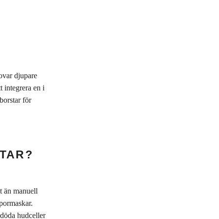
Snigelslem Sheetmask
Läppmask
Clay Mask
Kylmask för Ögonen
lovar djupare
 integrera en i
orstar för
TAR?
vt än manuell
h pormaskar.
t döda hudceller