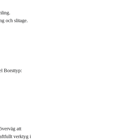
mling.
ng och slitage.
el Borsttyp:
överväg att
ftfullt verktyg i