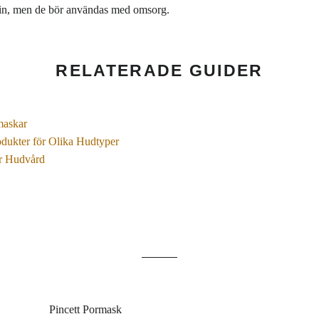
tin, men de bör användas med omsorg.
RELATERADE GUIDER
maskar
dukter för Olika Hudtyper
ör Hudvård
Pincett Pormask