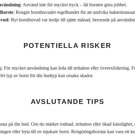
Användning
: Använd inte för mycket tryck – låt borsten göra jobbet.
Borste
: Rengör borsthuvudet regelbundet för att undvika bakterieansa
uvud
: Byt borsthuvud var tredje till sjätte månad, beroende på användni
POTENTIELLA RISKER
För mycket användning kan leda till irritation eller överexfoliering. F
el typ av borst för din hudtyp kan orsaka skador.
AVSLUTANDE TIPS
sna på din hud. Om du märker rodnad, irritation eller ökad känslighet, 
gen eller byta till en mjukare borst. Rengöringsborstar kan vara ett kra