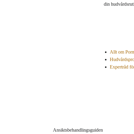
din hudvårdsru
Allt om Por
Hudvårdspro
Expertråd f
Ansiktsbehandlingsguiden