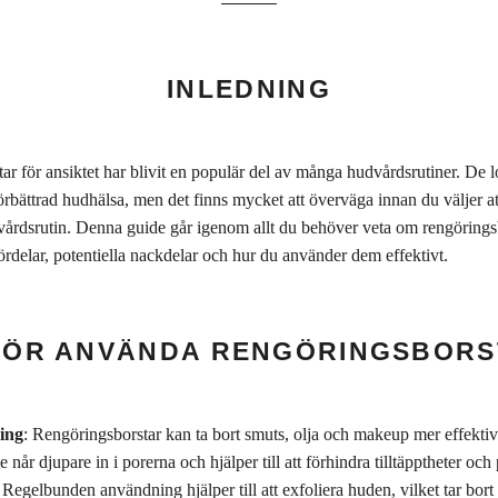
INLEDNING
r för ansiktet har blivit en populär del av många hudvårdsrutiner. De 
rbättrad hudhälsa, men det finns mycket att överväga innan du väljer att
vårdsrutin. Denna guide går igenom allt du behöver veta om rengöringsb
fördelar, potentiella nackdelar och hur du använder dem effektivt.
FÖR ANVÄNDA RENGÖRINGSBORS
ing
: Rengöringsborstar kan ta bort smuts, olja och makeup mer effekti
 når djupare in i porerna och hjälper till att förhindra tilltäpptheter oc
: Regelbunden användning hjälper till att exfoliera huden, vilket tar bor