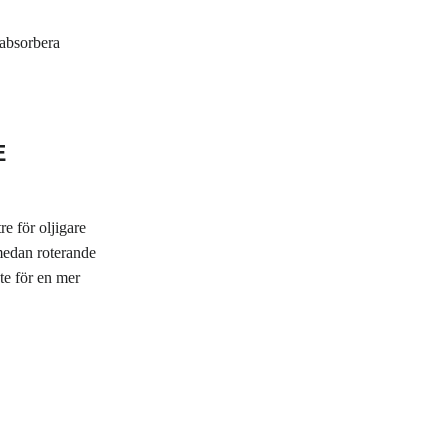
 absorbera
E
e för oljigare
 medan roterande
ste för en mer