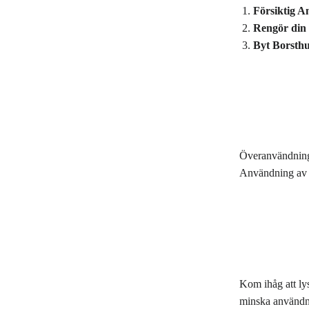
Försiktig 
Rengör din 
Byt Borsth
Överanvändning: 
Användning av f
Kom ihåg att lys
minska användnin