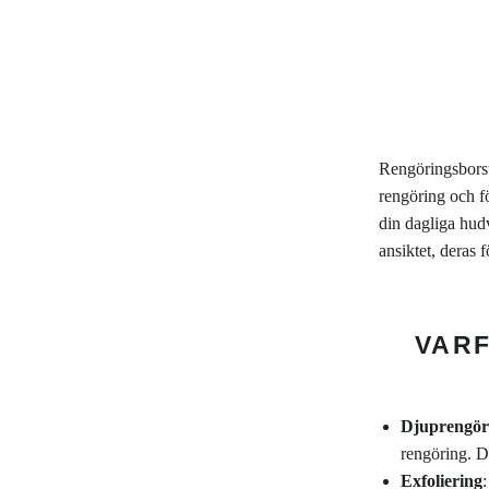
Rengöringsborsta
rengöring och fö
din dagliga hud
ansiktet, deras 
VAR
Djuprengör
rengöring. De
Exfoliering