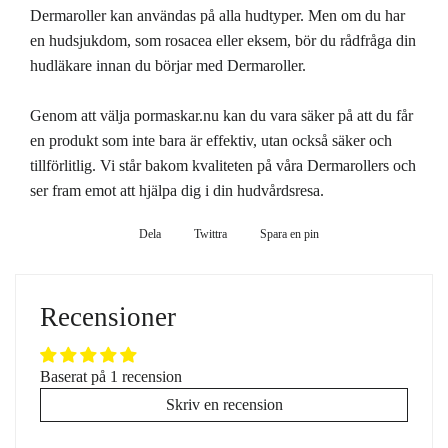
Dermaroller kan användas på alla hudtyper. Men om du har
en hudsjukdom, som rosacea eller eksem, bör du rådfråga din
hudläkare innan du börjar med Dermaroller.
Genom att välja pormaskar.nu kan du vara säker på att du får
en produkt som inte bara är effektiv, utan också säker och
tillförlitlig. Vi står bakom kvaliteten på våra Dermarollers och
ser fram emot att hjälpa dig i din hudvårdsresa.
Dela
Dela
Twittra
Twittra
Spara en pin
Spara
på
på
en
Facebook
Twitter
pin
på
Recensioner
Pinterest
Baserat på 1 recension
Skriv en recension