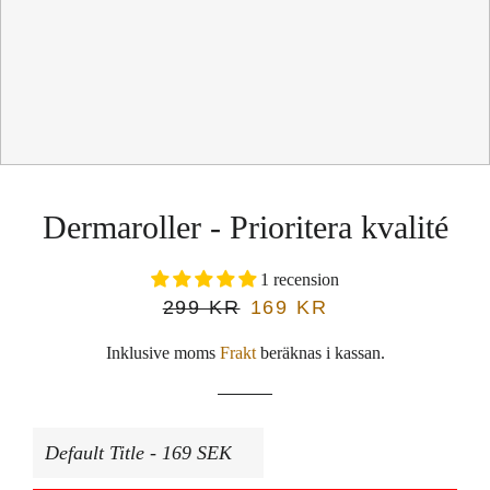
Dermaroller - Prioritera kvalité
1 recension
Ordinarie
299 KR
Försäljningspris
169 KR
pris
Inklusive moms
Frakt
beräknas i kassan.