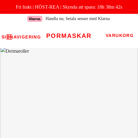
Fri frakt | HÖST-REA |
Skynda att spara:
18h 38m 41s
Handla nu, betala senare med Klarna.
PORMASKAR
VARUKORG
SIDNAVIGERING