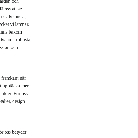
vården och
å oss att se
Snigelslem Sheetmask
r självkänsla,
Läppmask
ycket vi lämnar.
 finns bakom
Clay Mask
ktiva och robusta
assion och
Kylmask för Ögonen
ta framkant när
tt upptäcka mer
dukter. För oss
taljer, design
ör oss betyder