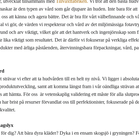
ur, utvecklat tillsammans med
Tillväxtfabriken.
Vi tror att den bästa hud
askar är den typen av vård som går djupare än huden. Inte bara för att f
få oss att känna och agera bättre. Det är bra för vårt välbefinnande och vå
 vi gör, de värden vi respekterar och vård av det miljömässiga fotavtr
rund och arv viktigt, vilket gör att det hantverk och ingenjörsskap som
r lika viktigt som resultatet. Det är därför vi fokuserar på verkliga effe
odukter med ärliga påståenden, återvinningsbara förpackningar, vård, p
rd
 strävar vi efter att ta hudvården till en helt ny nivå. Vi ligger i absolu
 produktutveckling, samt att komma längst fram i vår oändliga strävan a
 att hämta. För oss är vetenskaplig validering ett måste för alla slutpro
har brist på resurser förvandlat oss till perfektionister, fokuserade på de
kvalitet.
dagslyx
 för dig? Att bära dyra kläder? Dyka i en ensam skogsjö i gryningen? F