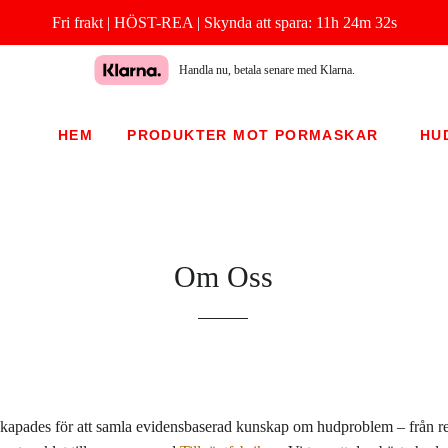
Fri frakt | HÖST-REA |
Skynda att spara:
11h 24m 31s
Handla nu, betala senare med Klarna.
HEM
PRODUKTER MOT PORMASKAR
HU
Om Oss
skapades för att samla evidensbaserad kunskap om hudproblem – från res