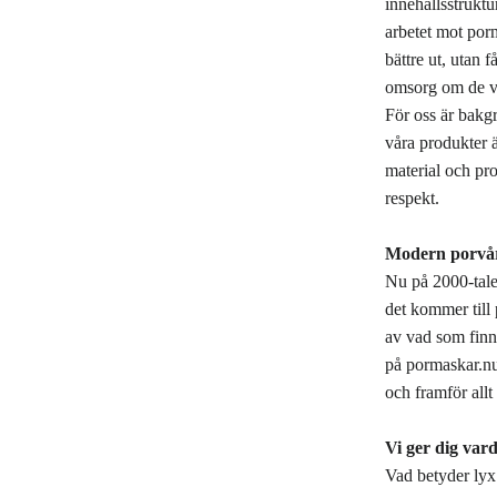
innehållsstrukt
arbetet mot porm
bättre ut, utan 
omsorg om de val
För oss är bakg
våra produkter ä
material och pr
respekt.
Modern porvå
Nu på 2000-talet
det kommer till
av vad som finns
på pormaskar.nu 
och framför allt 
Vi ger dig var
Vad betyder lyx